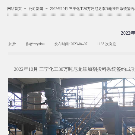
网站首页
≡
公司新闻
≡
2022年10月 三宁化工30万吨尼龙添加剂投料系统签
202
来源:
|
作者:
czyakui
|
发布时间:
2023-04-07
|
1185
次浏览
|
2
022
年1
0
月 三宁化工3
0
万吨尼龙添加剂投料系统签约成